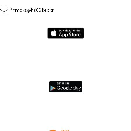
finmaks@hs06.kep.tr