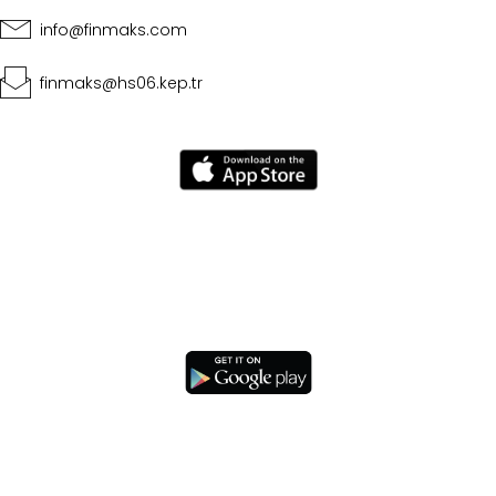
info@finmaks.com
finmaks@hs06.kep.tr