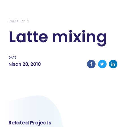
Skip
Skip
links
to
content
PACKERY 2
Latte mixing
DATE:
Nisan 28, 2018
Related Projects