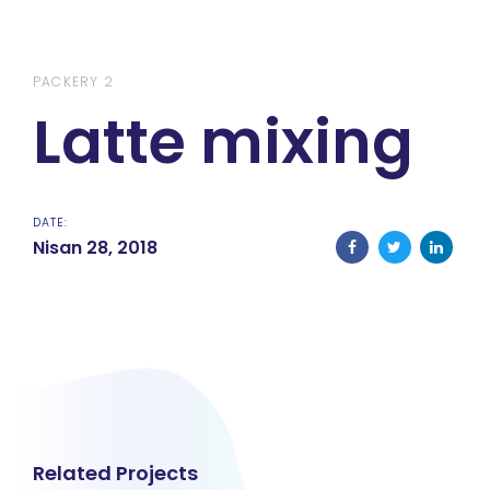
Skip
Skip
links
to
content
PACKERY 2
Latte mixing
DATE:
Nisan 28, 2018
Related Projects