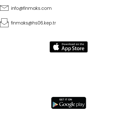
info@finmaks.com
finmaks@hs06.kep.tr