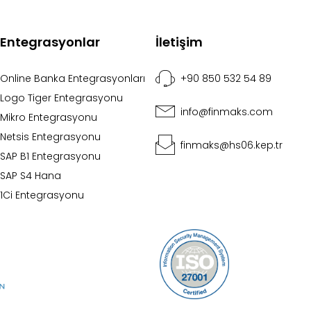
Entegrasyonlar
İletişim
Online Banka Entegrasyonları
+90 850 532 54 89
Logo Tiger Entegrasyonu
info@finmaks.com
Mikro Entegrasyonu
Netsis Entegrasyonu
finmaks@hs06.kep.tr
SAP B1 Entegrasyonu
SAP S4 Hana
1Ci Entegrasyonu