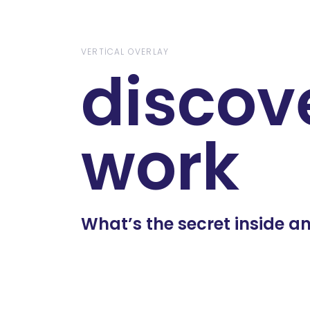
Skip
Skip
links
to
content
VERTICAL OVERLAY
discov
work
What’s the secret inside 