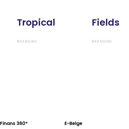
Tropical
Tropical
Fields
Fields
BRANDING
BRANDING
Finans 360°
E-Belge