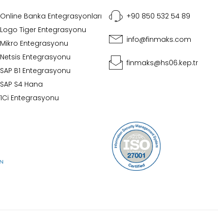
Online Banka Entegrasyonları
+90 850 532 54 89
Logo Tiger Entegrasyonu
info@finmaks.com
Mikro Entegrasyonu
Netsis Entegrasyonu
finmaks@hs06.kep.tr
SAP B1 Entegrasyonu
SAP S4 Hana
1Ci Entegrasyonu