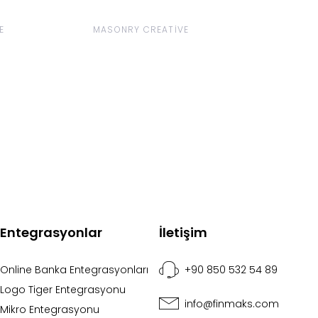
E
MASONRY CREATIVE
Entegrasyonlar
İletişim
Online Banka Entegrasyonları
+90 850 532 54 89
Logo Tiger Entegrasyonu
info@finmaks.com
Mikro Entegrasyonu