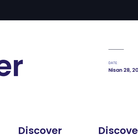
er
DATE:
Nisan 28, 2
Discover
Discover
Discove
Discove