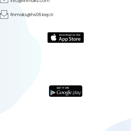
info@finmaks.com
finmaks@hs06.kep.tr