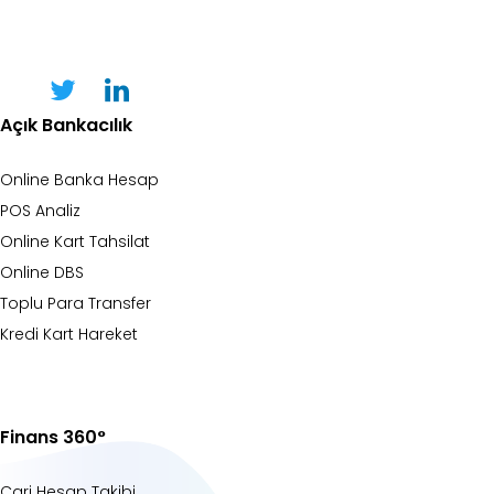
Skip
Skip
links
to
content
Açık Bankacılık
Online Banka Hesap
POS Analiz
Online Kart Tahsilat
Online DBS
Toplu Para Transfer
Kredi Kart Hareket
Finans 360°
Cari Hesap Takibi